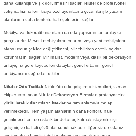
daha kullanışlı ve şık görünmesini sağlar. Nilüfer'de profesyonel
çalışma hizmetleri, kişiye özel aydınlatma çözümleriyle yaşam
alanlarının daha konforlu hale gelmesini sağlar.
Mobilya ve dekoratif unsurların da oda yapısının tamamlayıcı
parçalarıdır. Mevcut mobilyaların onarımı veya yeni mobilyaların
alana uygun şekilde değiştirilmesi, silinebilirken estetik açıdan
korunmasını sağlar. Minimalist, modern veya klasik bir dekorasyon
anlayışına göre kaydedilen detaylar, genel ortamın genel
ambiyansını doğrudan etkiler.
Nilüfer Oda Tadilatı
Nilüfer'de oda geliştirme hizmetleri, uzman
ekipler tarafından
Nilüfer Dekorasyon Firmaları
profesyonelce
yürütülerek kullanıcıların isteklerine tam anlamıyla cevap
verilmektedir. Hem yaşam alanlarının daha konforlu hâle
getirilmesi hem de estetik bir dokunuş katmak isteyenler için
gelişmiş ve kaliteli çözümler sunulmaktadır. Eğer siz de odanızı
yenilemek ve hayalinizdeki mekana kavuşmak istiyorsanız,