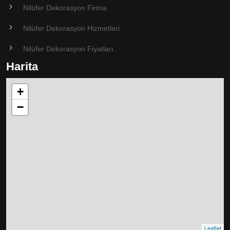
Nilüfer Dekorasyon Firma.
Nilüfer Dekorasyon Hizmetleri.
Nilüfer Dekorasyon Fiyatları.
Harita
+
−
Leaflet